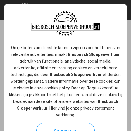
Vaarbon 10 personen
Om je beter van dienst te kunnen zijn en voor het tonen van
deluxe
relevante advertenties, maakt
Biesbosch Sloepenverhuur
gebruik van functionele, analytische, social media,
Ga met tien personen erop uit met deze deluxe
advertentie, affiliate en tracking
cookies
en vergelijkbare
sloep. Geef een onvergetelijke dag op het water
technologie, die door
Biesbosch Sloepenverhuur
of derden
cadeau met deze vaarbon!
worden geplaatst. Nadere informatie over deze cookies kun
je vinden in onze
cookies policy
. Door op "Ik ga akkoord" te
klikken, ga je akkoord met het plaatsen van al deze cookies bij
bezoek aan deze site of andere websites van
Biesbosch
Sloepenverhuur
. Hier vind je onze
privacy statement
verklaring.
Aanpassen