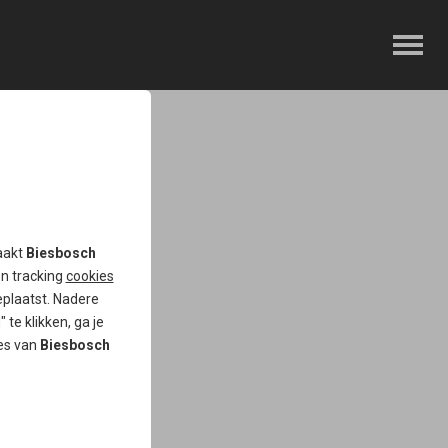
euke dag tegemoet op
aakt
Biesbosch
en tracking
cookies
plaatst. Nadere
 te klikken, ga je
tes van
Biesbosch