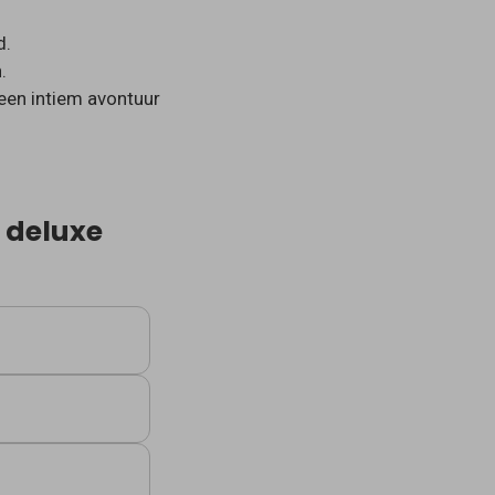
d.
.
een intiem avontuur
 deluxe