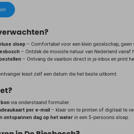
en!
 verwachten?
luxe sloep
– Comfortabel voor een klein gezelschap, geen 
iesbosch
– Ontdek de mooiste natuur van Nederland vanaf h
bestellen
– Ontvang de vaarbon direct in je inbox en print het
ntvanger kiest zelf een datum die het beste uitkomt.
et?
rbon
via onderstaand formulier.
deaukaart per e-mail
– klaar om te printen of digitaal te ve
n ontspannen dag op het water
in een 5-persoons sloep.
en in De Biesbosch?