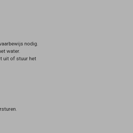
vaarbewijs nodig.
et water.
 uit of stuur het
rsturen.