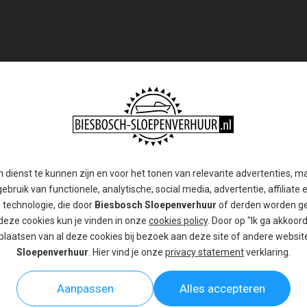
 5 personen deluxe
or een comfortabele dag varen met vijf personen. Ga een l
n dienst te kunnen zijn en voor het tonen van relevante advertenties, m
ebruik van functionele, analytische, social media, advertentie, affiliate 
e technologie, die door
Biesbosch Sloepenverhuur
of derden worden ge
deze cookies kun je vinden in onze
cookies policy
. Door op "Ik ga akkoord"
plaatsen van al deze cookies bij bezoek aan deze site of andere websi
Sloepenverhuur
. Hier vind je onze
privacy statement
verklaring.
Aanpassen
Alles accepteren