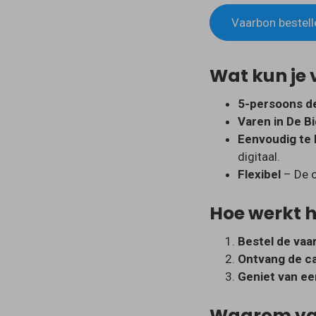
Vaarbon bestell
Wat kun je
5-persoons de
Varen in De B
Eenvoudig te 
digitaal.
Flexibel
– De o
Hoe werkt h
Bestel de vaa
Ontvang de ca
Geniet van ee
Waarom var