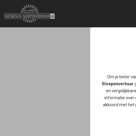
Vaarbon
De deluxe sloep: vo
deze deluxe sloep.
Om je beter va
Sloepenverhuur
g
en vergelijkbar
informatie over 
akkoord met het 