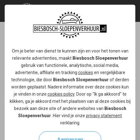
Vaarbon 7 personen
Om je beter van dienst te kunnen zijn en voor het tonen van
deluxe
relevante advertenties, maakt
Biesbosch Sloepenverhuur
gebruik van functionele, analytische, social media,
Ga met zeven personen erop uit met deze deluxe
advertentie, affiliate en tracking
cookies
en vergelijkbare
sloep. Geef een onvergetelijke dag op het water
technologie, die door
Biesbosch Sloepenverhuur
of derden
cadeau met deze vaarbon!
worden geplaatst. Nadere informatie over deze cookies kun
je vinden in onze
cookies policy
. Door op "Ik ga akkoord" te
klikken, ga je akkoord met het plaatsen van al deze cookies bij
bezoek aan deze site of andere websites van
Biesbosch
Sloepenverhuur
. Hier vind je onze
privacy statement
verklaring.
Aanpassen