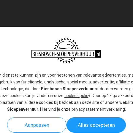
s gedacht om een
e Biesbosch?
 Biesbosch Sloepen Verhuur. Daar kunt u een
sloep
n dienst te kunnen zijn en voor het tonen van relevante advertenties, m
ebruik van functionele, analytische, social media, advertentie, affiliate 
e technologie, die door
Biesbosch Sloepenverhuur
of derden worden ge
ot luxe. U kunt een sloep huren in de Biesbosch met
deze cookies kun je vinden in onze
cookies policy
. Door op "Ik ga akkoord"
tocht inzetten als een teambuildings-uitje,
plaatsen van al deze cookies bij bezoek aan deze site of andere websi
t water.
Sloepenverhuur
. Hier vind je onze
privacy statement
verklaring.
sch met zakelijke relaties
Aanpassen
Alles accepteren