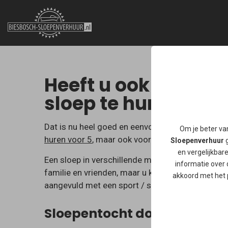
Heeft u ook weleen
sloep te huren in d
Dat is nu heel goed en eenvoudig te regelen bij
Om je beter va
huren voor 5
, maar ook voor
11 personen.
Sloepenverhuur
g
en vergelijkbar
Een sloep in verschillende modellen, van Basic t
informatie over 
familie en vrienden, maar u kunt ook een sloepen
akkoord met het 
aangevuld met een sport / spelprogramma op he
Sloepentocht door De Biesbo