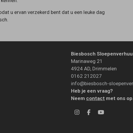
rkennen.
zodat u ervan verzekerd bent dat u een leuke dag
sch.
Biesbosch Sloepenverhuu
Marinaweg 21
4924 AD
,
Drimmelen
0162 212027
info@biesbosch-sloepenver
Heb je een vraag?
Neem
contact
met ons op