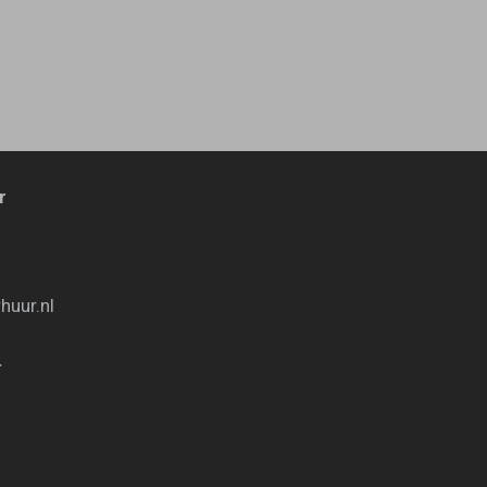
r
huur.nl
.