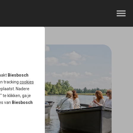
aakt
Biesbosch
en tracking
cookies
plaatst. Nadere
 te klikken, ga je
tes van
Biesbosch